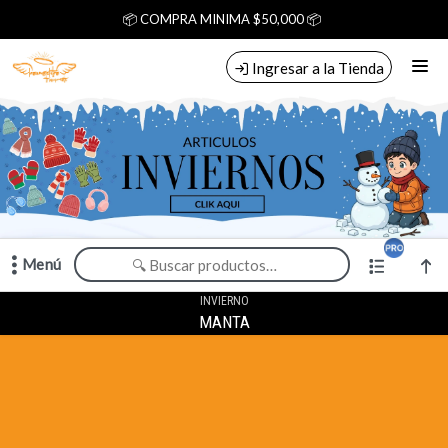
Comprá online productos de en LOS ANGELITOS MAYORISTA
📦 COMPRA MINIMA $50,000 📦
Ingresar a la Tienda
CÓMO COMPRAR
CONTACTO
Menú
Comprá online productos de en LOS ANGELITOS MAYORISTA
INVIERNO
MANTA