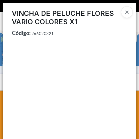
📦 COMPRA MINIMA $50,000 📦
VINCHA DE PELUCHE FLORES
VARIO COLORES X1
Ingresar a la Tienda
Código
:
266020321
CÓMO COMPRAR
CONTACTO
Menú
Lista vacía