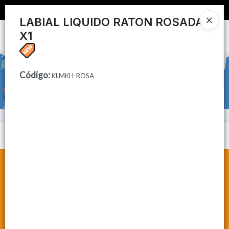
📦 COMPRA MINIMA $50,000 📦
LABIAL LIQUIDO RATON ROSADA
X1
Ingresar a la Tienda
CÓMO COMPRAR
Código
:
KLMKH-ROSA
CONTACTO
Menú
Lista vacía