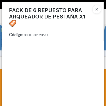
📦 COMPRA MINIMA $50,000 📦
PACK DE 6 REPUESTO PARA
ARQUEADOR DE PESTAÑA X1
Ingresar a la Tienda
CÓMO COMPRAR
Código
:
8801038128511
CONTACTO
Menú
Lista vacía