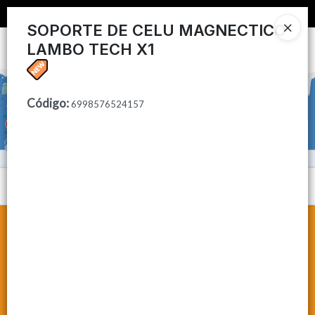
📦 COMPRA MINIMA $50,000 📦
SOPORTE DE CELU MAGNECTICO
LAMBO TECH X1
Ingresar a la Tienda
CÓMO COMPRAR
Código
:
6998576524157
CONTACTO
Menú
Lista vacía