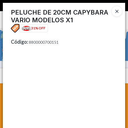
📦 COMPRA MINIMA $50,000 📦
PELUCHE DE 20CM CAPYBARA
VARIO MODELOS X1
Ingresar a la Tienda
31% OFF
CÓMO COMPRAR
Código
:
8800000700151
CONTACTO
Menú
Lista vacía