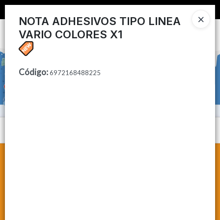
📦 COMPRA MINIMA $50,000 📦
NOTA ADHESIVOS TIPO LINEA
VARIO COLORES X1
Ingresar a la Tienda
CÓMO COMPRAR
Código
:
6972168488225
CONTACTO
Menú
Lista vacía