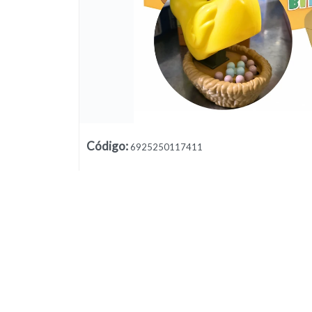
Código
:
6925250117411
Lista vacía