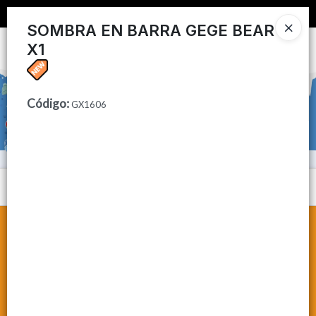
📦 COMPRA MINIMA $50,000 📦
SOMBRA EN BARRA GEGE BEAR
X1
Ingresar a la Tienda
CÓMO COMPRAR
Código
:
GX1606
CONTACTO
Menú
Lista vacía