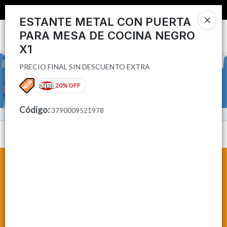
PRECIO FINAL SIN DESCUENTO EXTRA
📦 COMPRA MINIMA $50,000 📦
ESTANTE METAL CON PUERTA
PARA MESA DE COCINA NEGRO
Ingresar a la Tienda
X1
CÓMO COMPRAR
PRECIO FINAL SIN DESCUENTO EXTRA
20% OFF
CONTACTO
Código
:
3790009521978
Menú
PRECIO FINAL SIN DESCUENTO EXTRA
Lista vacía