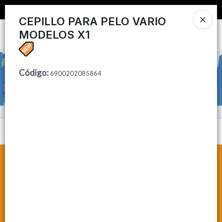
📦 COMPRA MINIMA $50,000 📦
CEPILLO PARA PELO VARIO
MODELOS X1
Ingresar a la Tienda
CÓMO COMPRAR
Código
:
6900202085864
CONTACTO
Menú
Lista vacía