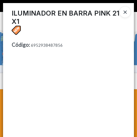
📦 COMPRA MINIMA $50,000 📦
ILUMINADOR EN BARRA PINK 21
X1
Ingresar a la Tienda
CÓMO COMPRAR
Código
:
6952938487856
CONTACTO
Menú
Lista vacía