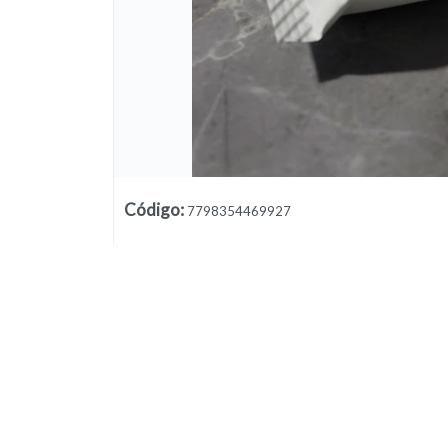
Código
:
7798354469927
Lista vacía