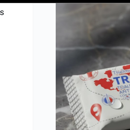
📦 COMPRA MINIMA $50,000 📦
S