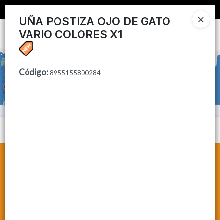
📦 COMPRA MINIMA $50,000 📦
UÑA POSTIZA OJO DE GATO
VARIO COLORES X1
Ingresar a la Tienda
CÓMO COMPRAR
Código
:
8955155800284
CONTACTO
Menú
Lista vacía