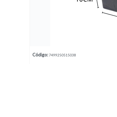
Código
:
7499250515038
Lista vacía