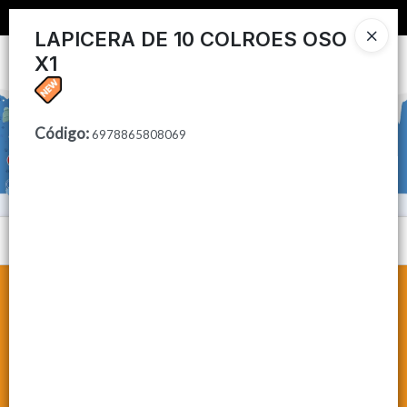
📦 COMPRA MINIMA $50,000 📦
LAPICERA DE 10 COLROES OSO
X1
Ingresar a la Tienda
CÓMO COMPRAR
Código
:
6978865808069
CONTACTO
Menú
Lista vacía