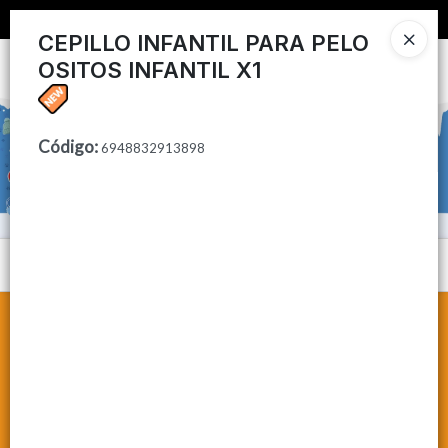
📦 COMPRA MINIMA $50,000 📦
CEPILLO INFANTIL PARA PELO
OSITOS INFANTIL X1
Ingresar a la Tienda
CÓMO COMPRAR
Código
:
6948832913898
CONTACTO
Menú
Lista vacía