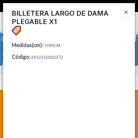
📦 COMPRA MINIMA $50,000 📦
BILLETERA LARGO DE DAMA
PLEGABLE X1
Ingresar a la Tienda
CÓMO COMPRAR
Medidas(cm)
:
19X9CM
CONTACTO
Código
:
6932250302372
Menú
Lista vacía