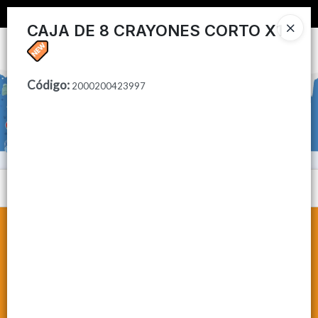
📦 COMPRA MINIMA $50,000 📦
CAJA DE 8 CRAYONES CORTO X1
Ingresar a la Tienda
Código
:
CÓMO COMPRAR
2000200423997
CONTACTO
Menú
Lista vacía