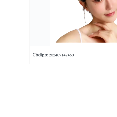
Código
:
202409142463
Lista vacía