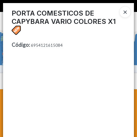
📦 COMPRA MINIMA $50,000 📦
PORTA COMESTICOS DE
CAPYBARA VARIO COLORES X1
Ingresar a la Tienda
CÓMO COMPRAR
Código
:
6954121615084
CONTACTO
Menú
Lista vacía