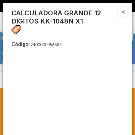
📦 COMPRA MINIMA $50,000 📦
CALCULADORA GRANDE 12
DIGITOS KK-1048N X1
Ingresar a la Tienda
CÓMO COMPRAR
Código
:
2400000056683
CONTACTO
Menú
Lista vacía