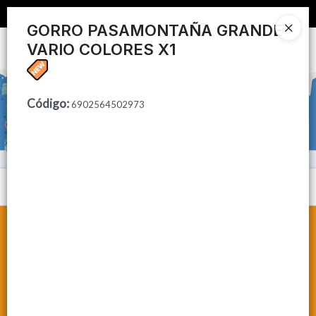
📦 COMPRA MINIMA $50,000 📦
GORRO PASAMONTAÑA GRANDE
VARIO COLORES X1
Ingresar a la Tienda
CÓMO COMPRAR
Código
:
6902564502973
CONTACTO
Menú
Lista vacía