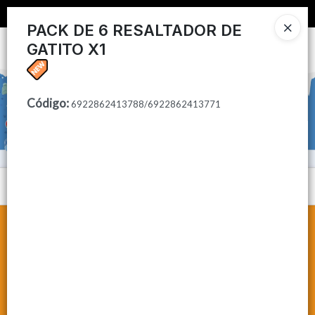
📦 COMPRA MINIMA $50,000 📦
PACK DE 6 RESALTADOR DE
GATITO X1
Ingresar a la Tienda
CÓMO COMPRAR
Código
:
6922862413788/6922862413771
CONTACTO
Menú
Lista vacía