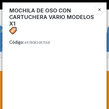
📦 COMPRA MINIMA $50,000 📦
MOCHILA DE OSO CON
CARTUCHERA VARIO MODELOS
Ingresar a la Tienda
X1
CÓMO COMPRAR
CONTACTO
Código
:
6978081097018
Menú
Lista vacía