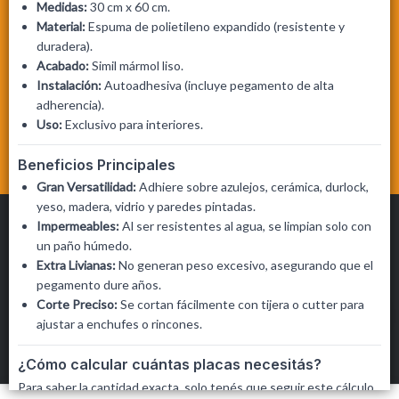
Medidas:
30 cm x 60 cm.
Material:
Espuma de polietileno expandido (resistente y
duradera).
Acabado:
Simil mármol liso.
Instalación:
Autoadhesiva (incluye pegamento de alta
adherencia).
Uso:
Exclusivo para interiores.
Beneficios Principales
Gran Versatilidad:
Adhiere sobre azulejos, cerámica, durlock,
yeso, madera, vidrio y paredes pintadas.
Impermeables:
Al ser resistentes al agua, se limpian solo con
un paño húmedo.
Extra Livianas:
No generan peso excesivo, asegurando que el
pegamento dure años.
Corte Preciso:
Se cortan fácilmente con tijera o cutter para
LOS ANGELITOS MAYORISTA
©
2026
FILTROS
ajustar a enchufes o rincones.
Defensa de las y los consumidores. Para reclamos
ingresá acá.
¿Cómo calcular cuántas placas necesitás?
Botón de arrepentimiento
Para saber la cantidad exacta, solo tenés que seguir este cálculo
Hecho con ❤️por VentasxMayor