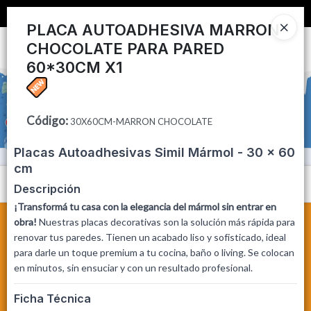
📦 COMPRA MINIMA $50,000 📦
PLACA AUTOADHESIVA MARRON
CHOCOLATE PARA PARED
Ingresar a la Tienda
60*30CM X1
CÓMO COMPRAR
CONTACTO
Código
:
30X60CM-MARRON CHOCOLATE
Placas Autoadhesivas Simil Mármol - 30 x 60
cm
Menú
Descripción
¡Transformá tu casa con la elegancia del mármol sin entrar en
obra!
Nuestras placas decorativas son la solución más rápida para
renovar tus paredes. Tienen un acabado liso y sofisticado, ideal
para darle un toque premium a tu cocina, baño o living. Se colocan
en minutos, sin ensuciar y con un resultado profesional.
Lista vacía
Ficha Técnica