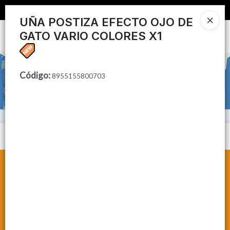
📦 COMPRA MINIMA $50,000 📦
UÑA POSTIZA EFECTO OJO DE
GATO VARIO COLORES X1
Ingresar a la Tienda
CÓMO COMPRAR
Código
:
8955155800703
CONTACTO
Menú
Lista vacía