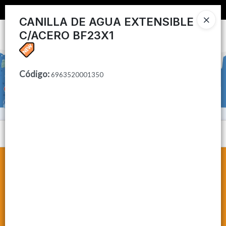
📦 COMPRA MINIMA $50,000 📦
CANILLA DE AGUA EXTENSIBLE
C/ACERO BF23X1
Ingresar a la Tienda
CÓMO COMPRAR
Código
:
6963520001350
CONTACTO
Menú
Lista vacía