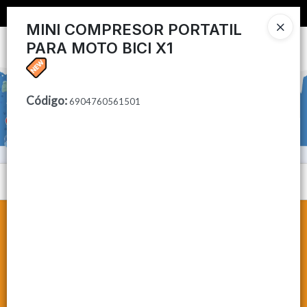
📦 COMPRA MINIMA $50,000 📦
MINI COMPRESOR PORTATIL
PARA MOTO BICI X1
Ingresar a la Tienda
CÓMO COMPRAR
Código
:
6904760561501
CONTACTO
Menú
Lista vacía