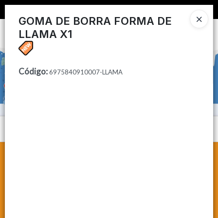
📦 COMPRA MINIMA $50,000 📦
GOMA DE BORRA FORMA DE
LLAMA X1
Ingresar a la Tienda
CÓMO COMPRAR
Código
:
6975840910007-LLAMA
CONTACTO
Menú
Lista vacía