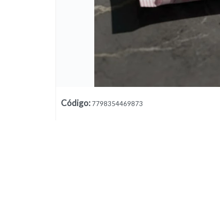
Código
:
7798354469873
Lista vacía