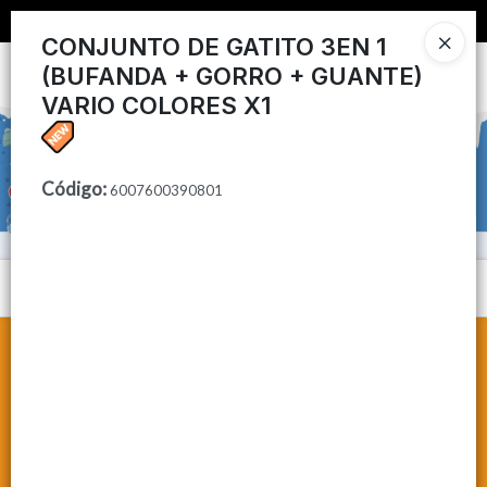
📦 COMPRA MINIMA $50,000 📦
CONJUNTO DE GATITO 3EN 1
(BUFANDA + GORRO + GUANTE)
Ingresar a la Tienda
VARIO COLORES X1
CÓMO COMPRAR
CONTACTO
Código
:
6007600390801
Menú
Lista vacía