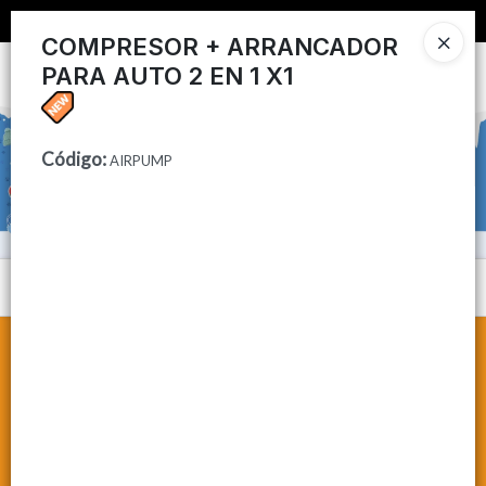
📦 COMPRA MINIMA $50,000 📦
COMPRESOR + ARRANCADOR
PARA AUTO 2 EN 1 X1
Ingresar a la Tienda
CÓMO COMPRAR
Código
:
AIRPUMP
CONTACTO
Menú
Lista vacía