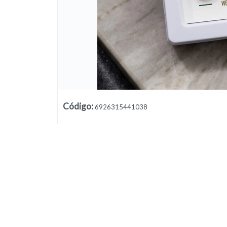
Código
:
6926315441038
Lista vacía