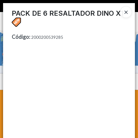
📦 COMPRA MINIMA $50,000 📦
PACK DE 6 RESALTADOR DINO X1
Ingresar a la Tienda
Código
:
CÓMO COMPRAR
2000200539285
CONTACTO
Menú
Lista vacía