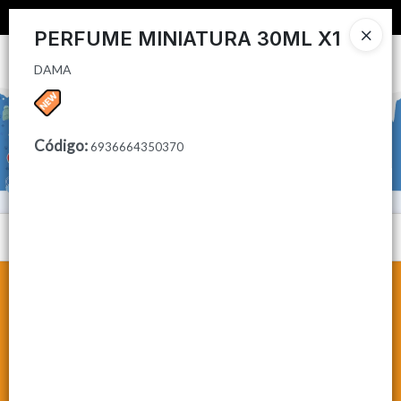
DAMA
📦 COMPRA MINIMA $50,000 📦
PERFUME MINIATURA 30ML X1
Ingresar a la Tienda
DAMA
CÓMO COMPRAR
Código
:
6936664350370
CONTACTO
Menú
DAMA
Lista vacía