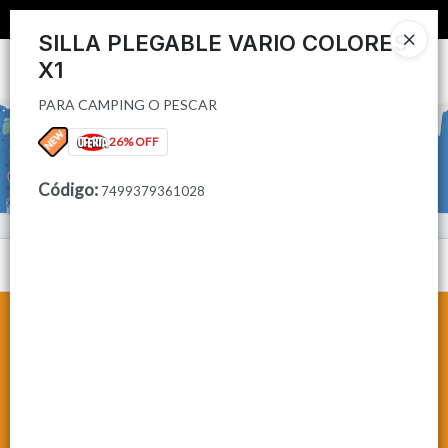
PARA CAMPING O PESCAR
📦 COMPRA MINIMA $50,000 📦
SILLA PLEGABLE VARIO COLORES
X1
Ingresar a la Tienda
PARA CAMPING O PESCAR
CÓMO COMPRAR
26% OFF
CONTACTO
Código
:
7499379361028
Menú
PARA CAMPING O PESCAR
Lista vacía