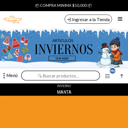
Comprá online productos de en LOS ANGELITOS MAYORISTA
📦 COMPRA MINIMA $50,000 📦
Ingresar a la Tienda
CÓMO COMPRAR
CONTACTO
Menú
Comprá online productos de en LOS ANGELITOS MAYORISTA
INVIERNO
MANTA