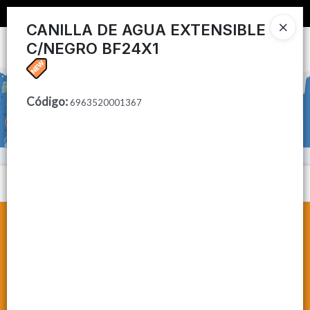
📦 COMPRA MINIMA $50,000 📦
CANILLA DE AGUA EXTENSIBLE
C/NEGRO BF24X1
Ingresar a la Tienda
CÓMO COMPRAR
Código
:
6963520001367
CONTACTO
Menú
Lista vacía