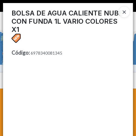
📦 COMPRA MINIMA $50,000 📦
BOLSA DE AGUA CALIENTE NUBE
CON FUNDA 1L VARIO COLORES
Ingresar a la Tienda
X1
CÓMO COMPRAR
CONTACTO
Código
:
6978340081345
Menú
Lista vacía